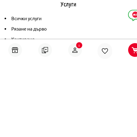
Услуги
Всички услуги
Рязане на дърво
Кантиране
i
Тониране
Рамкиране
Ушиване на пердета
Помощ
Онлайн решаване на спорове
Политика за поверителност