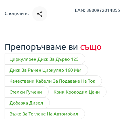
EAN: 3800972014855
Сподели в:
Препоръчваме ви
също
Циркулярен Диск За Дърво 125
Диск За Ръчен Циркуляр 160 Мм
Качествени Кабели За Подаване На Ток
Стелки Гумени
Крик Крокодил Цени
Добавка Дизел
Въже За Теглене На Автомобил