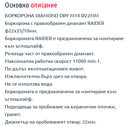
Основно
описание
БОРКОРОНА DIAMOND DRY M14 Ø22MM
Боркорона с прахообразен диамант RAIDER
ф22x35/10мм.
Боркороната RAIDER е предназначена за монтиране
към ъглошлайф.
Режеща част от прахообразен диамант.
Максимална работна скорост 11000 min-1.
По-дълъг експлоатационен живот.
Изключително бърз срез на отвора.
Не се използва вода.
Боркороната е предназначена за монтиране към
ъглошлайф.
Подходяща за пробиване на керамични плочки,
гранит.
Диаметър на пробиваният отвор: 22мм.