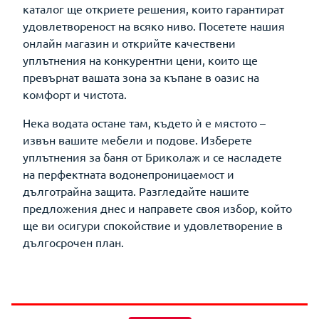
каталог ще откриете решения, които гарантират
удовлетвореност на всяко ниво. Посетете нашия
онлайн магазин и открийте качествени
уплътнения на конкурентни цени, които ще
превърнат вашата зона за къпане в оазис на
комфорт и чистота.
Нека водата остане там, където ѝ е мястото –
извън вашите мебели и подове. Изберете
уплътнения за баня от Бриколаж и се насладете
на перфектната водонепроницаемост и
дълготрайна защита. Разгледайте нашите
предложения днес и направете своя избор, който
ще ви осигури спокойствие и удовлетворение в
дългосрочен план.