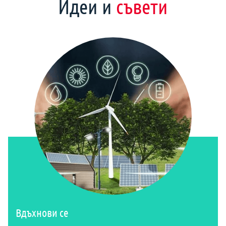
Идеи и
съвети
Вдъхнови се