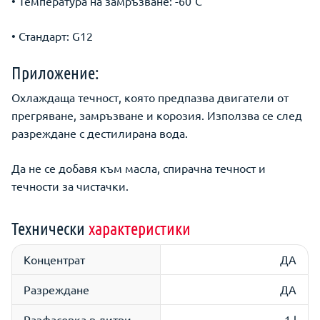
• Температура на замръзване: -60°С
• Стандарт: G12
Приложение:
Охлаждаща течност, която предпазва двигатели от
прегряване, замръзване и корозия. Използва се след
разреждане с дестилирана вода.
Да не се добавя към масла, спирачна течност и
течности за чистачки.
Технически
характеристики
Концентрат
ДА
Разреждане
ДА
Разфасовка в литри
1 l