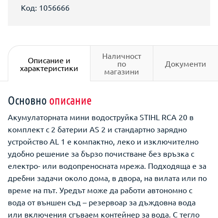
Код: 1056666
Наличност
Описание и
по
Документи
характеристики
магазини
Основно
описание
Акумулаторната мини водоструйка STIHL RCA 20 в
комплект с 2 батерии AS 2 и стандартно зарядно
устройство AL 1 е компактно, леко и изключително
удобно решение за бързо почистване без връзка с
електро- или водопреносната мрежа. Подходяща е за
дребни задачи около дома, в двора, на вилата или по
време на път. Уредът може да работи автономно с
вода от външен съд – резервоар за дъждовна вода
или включения сгъваем контейнер за вода. С тегло