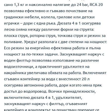
само 1,3 кг и максимално налягане до 24 bar, RCA 20
позволява ефективно и гъвкаво почистване на
градински мебели, колела, грилове или детски
играчки – дори с една ръка. Дюзата 4 в 1 осигурява
лесна смяна между различни форми на струята:
плоска струя, роторна струя, точкова струя и режим за
поливане. Уредът разполага с две степени на мощност:
Eco режим за енергийно ефективна работа и пълна
мощност за по-тежки задачи. Засмукващият маркуч с
воден филтър позволява използване на различни
водоизточници, а практичният удължител на
накрайника увеличава обхвата на работа. Включеният
сгъваем контейнер за вода с вместимост 20 л
осигурява автономна работа, дори когато няма пряк
достъп до водопровод. Всички принадлежности,
включително дюзата 4 в 1, удължителят,
засмукващият маркуч с филтър, сгъваемият
контейнер и комплектът за почистващ препарат се