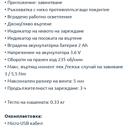
• Приложение: завинтване
• Ръкохватка с меко противоплъзгащо покритие
• Вградено работно осветление
• Дясно/ляво въртене
• Индикатор на нивото на зареждане
• Индикатор на посоката на въртене
• Вградена акумулаторна батерия 2 Ah
• Напрежение на акумулатора 3.6 V
• Обороти на празен ход 235 об/мин
• Макс. въртящ момент лек /тежък случай на завиване
3 / 5.5 Nm
• Максимален размер на винта: 5 мм
• Продължителност на зареждане: 3 ч
• Тегло на машината: 0.33 кг
Окомплектовка:
• Micro-USB кабел