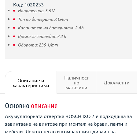
Код: 1020233
Напрежение:
3.6
V
Тип на батерията:
Li-Ion
Капацитет на батерията:
2
Ah
Време за зареждане:
3
h
Обороти:
235
1/min
Наличност
Описание и
по
Документи
характеристики
магазини
Основно
описание
Акумулаторната отвертка BOSCH IXO 7 е подходяща за
завинтване на винтове при монтаж на брави, панти и
мебели. Лекото тегло и компактният дизайн на