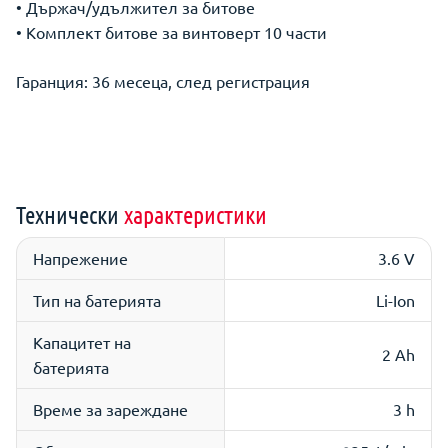
• Държач/удължител за битове
• Комплект битове за винтоверт 10 части
Гаранция: 36 месеца, след регистрация
Технически
характеристики
Напрежение
3.6 V
Тип на батерията
Li-Ion
Капацитет на
2 Ah
батерията
Време за зареждане
3 h