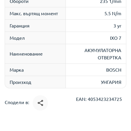
Обороти
235 1/min
Макс. въртящ момент
5.5 N/m
Гаранция
3 yr
Модел
IXO 7
АКУМУЛАТОРНА
Наименование
ОТВЕРТКА
Марка
BOSCH
Произход
УНГАРИЯ
EAN: 4053423234725
Сподели в: