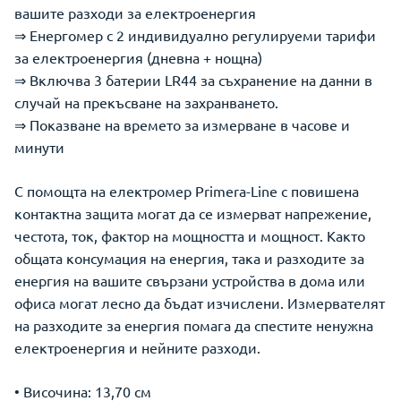
вашите разходи за електроенергия
⇒ Енергомер с 2 индивидуално регулируеми тарифи
за електроенергия (дневна + нощна)
⇒ Включва 3 батерии LR44 за съхранение на данни в
случай на прекъсване на захранването.
⇒ Показване на времето за измерване в часове и
минути
С помощта на електромер Primera-Line с повишена
контактна защита могат да се измерват напрежение,
честота, ток, фактор на мощността и мощност. Както
общата консумация на енергия, така и разходите за
енергия на вашите свързани устройства в дома или
офиса могат лесно да бъдат изчислени. Измервателят
на разходите за енергия помага да спестите ненужна
електроенергия и нейните разходи.
• Височина: 13,70 см