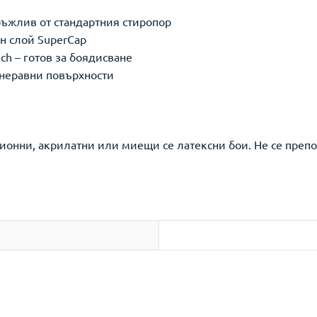
ръжлив от стандартния стиропор
ен слой SuperCap
ch – готов за боядисване
 неравни повърхности
ионни, акрилатни или миещи се латексни бои. Не се преп