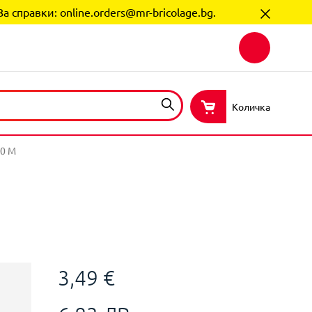
За справки:
online.orders@mr-bricolage.bg
.
Количка
0 М
3,49 €