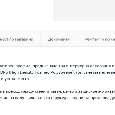
ност по магазини
Документи
Рейтинг и коме
ративен профил, предназначен за интериорна декорация и 
DPS (High Density Foamed Polystyrene), той съчетава елега
 и уютно място.
ив преход между стени и таван, както и за дискретно инте
ние на полу-гъвкавата си структура, корнизът прилепва до