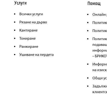
Услуги
Помощ
Всички услуги
Онлайн 
Рязане на дърво
Политик
Кантиране
Политика
Тониране
Политик
подаващ
Рамкиране
информа
Ушиване на пердета
– БРИКО
Информа
на изиск
Общи ус
Задължи
клиентс