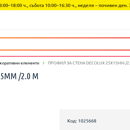
0–18:00 ч., събота 10:00–16:30 ч., неделя – почивен ден. 
коративни елементи
ПРОФИЛ ЗА СТЕНА DECOLUX 25X15ММ /2.
5ММ /2.0 М
Код: 1025668