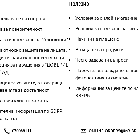
Полезно
Условия за онлайн магазина
решаване на спорове
Условия за ползване на сайт
а за поверителност
Начини на плащане
 за използване на “бисквитки“
Връщане на продукти
а относно защитата на лицата,
и сигнали или оповестяващи
Често задавани въпроси
ция за нарушения в “ДОВЕРИЕ
Проект за изграждане на но
” АД
фотоволтаични системи
ция за услугите, отговарящи
Информация за цените по чл
ванията за достъпност
ЗВЕРБ
ловия клиентска карта
телна информация по GDPR
ка карта
070088111
ONLINE.ORDERS@MR-BRI