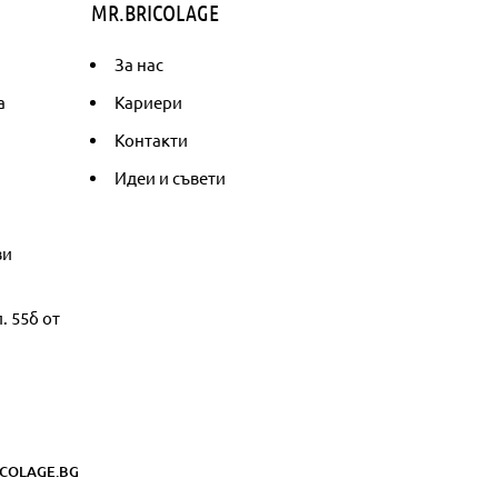
MR.BRICOLAGE
За нас
а
Кариери
Контакти
Идеи и съвети
ви
. 55б от
COLAGE.BG