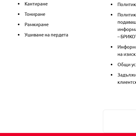
Кантиране
Политика
Тониране
Политик
подаващ
Рамкиране
информа
Ушиване на пердета
– БРИКО
Информа
на изиск
Общи ус
Задължи
клиентс