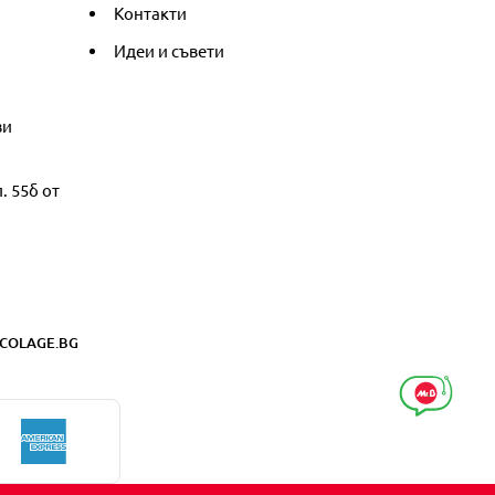
Контакти
Идеи и съвети
ви
. 55б от
COLAGE.BG