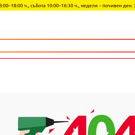
0–18:00 ч., събота 10:00–16:30 ч., неделя – почивен ден. 