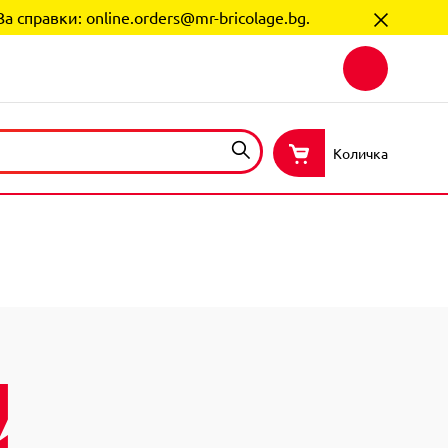
За справки:
online.orders@mr-bricolage.bg
.
Количка