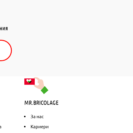
ения
MR.BRICOLAGE
За нас
а
Кариери