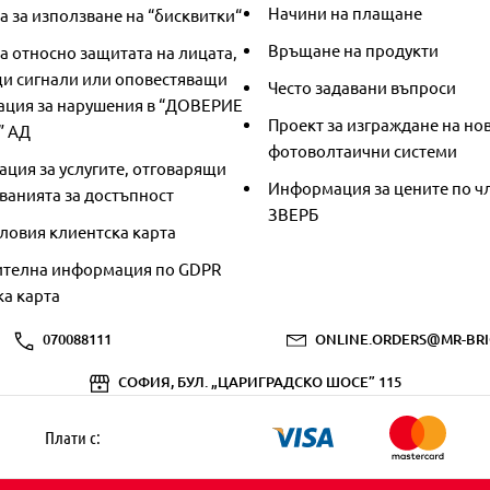
Начини на плащане
 за използване на “бисквитки“
Връщане на продукти
а относно защитата на лицата,
и сигнали или оповестяващи
Често задавани въпроси
ция за нарушения в “ДОВЕРИЕ
Проект за изграждане на но
” АД
фотоволтаични системи
ция за услугите, отговарящи
Информация за цените по чл
ванията за достъпност
ЗВЕРБ
ловия клиентска карта
телна информация по GDPR
ка карта
070088111
ONLINE.ORDERS@MR-BRI
СОФИЯ, БУЛ. „ЦАРИГРАДСКО ШОСЕ” 115
Плати с: