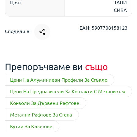
Цвят
ТАПИ
СИВА
EAN: 5907708158123
Сподели в:
Препоръчваме ви
също
Цени На Алуминиеви Профили За Стъкло
Цени На Предпазители За Контакти С Механизъм
Конзоли За Дървени Рафтове
Метални Рафтове За Стена
Кутии За Ключове