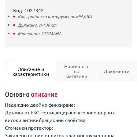
Код: 1027342
Вид градински инструмент:
БРАДВА
Дължина, см:
90
cm
Материал:
СТОМАНА
Наличност
Описание и
по
Документи
характеристики
магазини
Основно
описание
Надеждно двойно фиксиране;
Дръжка от FSC сертифицирано ясеново дърво с
високи антивибрационни свойства;
Стоманен протектор;
Закалено острие от висок клас инструментална