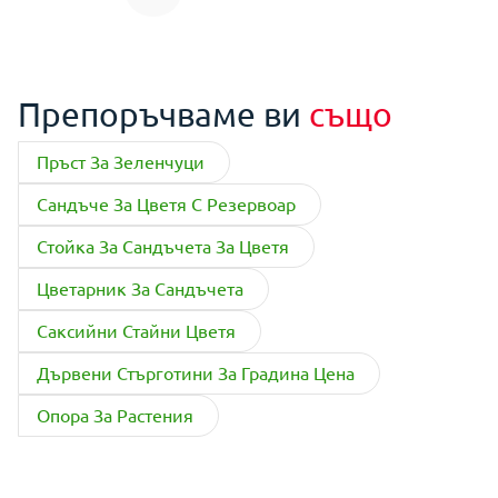
Препоръчваме ви
също
Пръст За Зеленчуци
Сандъче За Цветя С Резервоар
Стойка За Сандъчета За Цветя
Цветарник За Сандъчета
Саксийни Стайни Цветя
Дървени Стърготини За Градина Цена
Опора За Растения