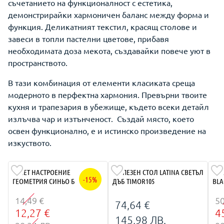
съчетанието на функционалност с естетика,
демонстрирайки хармоничен баланс между форма и
функция. Деликатният текстил, красящ столове и
завеси в топли пастелни цветове, прибавя
необходимата доза мекота, създавайки повече уют в
пространството.
В тази комбинация от елементи класиката среща
модерното в перфектна хармония. Превърни твоите
кухня и трапезария в убежище, където всеки детайл
излъчва чар и изтънченост. Създай място, което
освен функционално, е и истинско произведение на
изкуството.
ТАПЕТ НАСТРОЕНИЕ
ТРАПЕЗЕН СТОЛ LATINA СВЕТЪЛ
СТО
-15%
ГЕОМЕТРИЯ СИНЬО БЕЖ
ДЪБ TIMOR105
BLA
14,49 €
50
74,64 €
12,27 €
4
145,98 ЛВ.