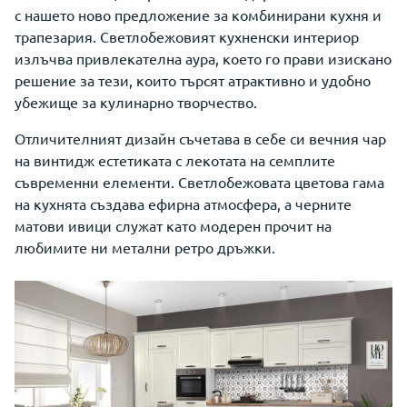
с нашето ново предложение за комбинирани кухня и
трапезария. Светлобежовият кухненски интериор
излъчва привлекателна аура, което го прави изискано
решение за тези, които търсят атрактивно и удобно
убежище за кулинарно творчество.
Отличителният дизайн съчетава в себе си вечния чар
на винтидж естетиката с лекотата на семплите
съвременни елементи. Светлобежовата цветова гама
на кухнята създава ефирна атмосфера, а черните
матови ивици служат като модерен прочит на
любимите ни метални ретро дръжки.