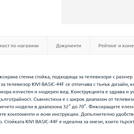
ност по магазини
Документи
Рейтинг и коме
ксирана стенна стойка, подходяща за телевизори с размер 
за телевизор KIVI BASIC-44F се отличава с тънък дизайн, 
риора изчистен и модерен вид. Конструкцията е здрава и у
 дълготрайност. Съвместима е с широк диапазон от телев
овечето модели в диапазона 32" до 70". Фиксиращите елем
ите компоненти и ясни инструкции. Допълнително удобств
. Стойката KIVI BASIC-44F е идеална за онези, които търся