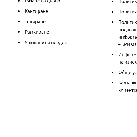
Рязане на дърво
Политик
Кантиране
Политика
Тониране
Политик
подаващ
Рамкиране
информа
Ушиване на пердета
– БРИКО
Информа
на изиск
Общи ус
Задължи
клиентс