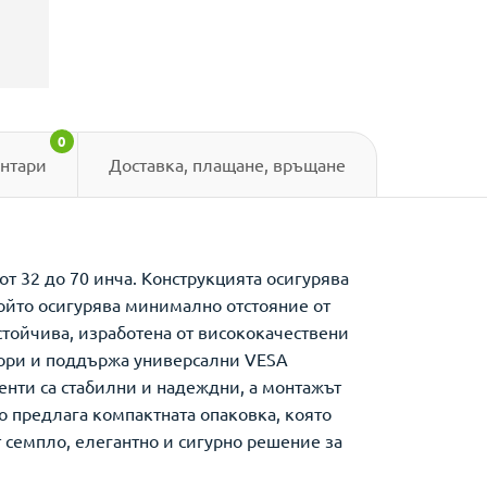
0
нтари
Доставка, плащане, връщане
от 32 до 70 инча. Конструкцията осигурява
който осигурява минимално отстояние от
стойчива, изработена от висококачествени
изори и поддържа универсални VESA
енти са стабилни и надеждни, а монтажът
о предлага компактната опаковка, която
т семпло, елегантно и сигурно решение за