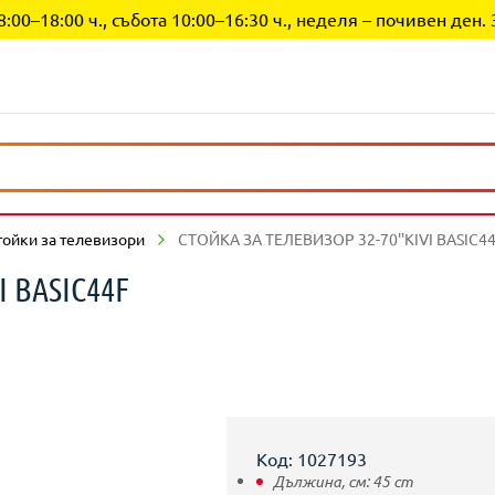
0–18:00 ч., събота 10:00–16:30 ч., неделя – почивен ден. 
тойки за телевизори
СТОЙКА ЗА ТЕЛЕВИЗОР 32-70''KIVI BASIC4
I BASIC44F
Код: 1027193
Дължина, см:
45
cm