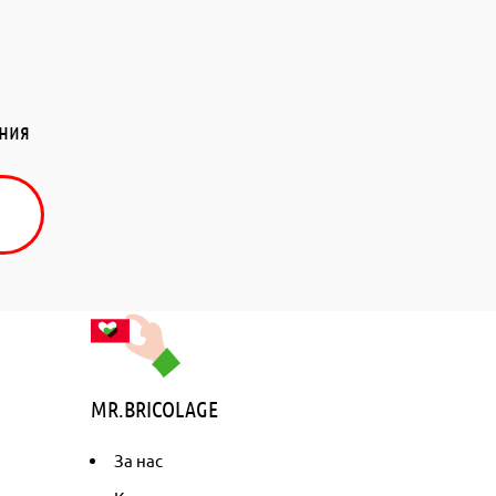
ения
MR.BRICOLAGE
За нас