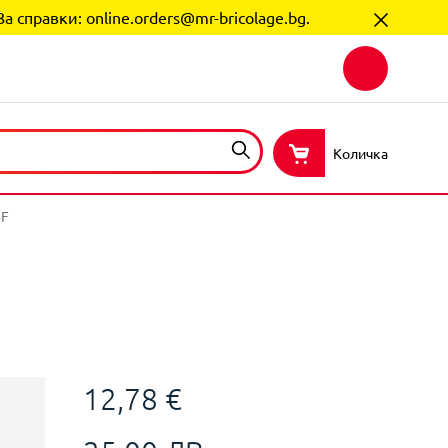
За справки:
online.orders@mr-bricolage.bg
.
Количка
4F
12,78 €