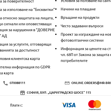
Условия за ползване на сайт
а за поверителност
Начини на плащане
 за използване на “бисквитки“
Връщане на продукти
а относно защитата на лицата,
и сигнали или оповестяващи
Често задавани въпроси
ция за нарушения в “ДОВЕРИЕ
Проект за изграждане на но
” АД
фотоволтаични системи
ция за услугите, отговарящи
Информация за цените на ст
ванията за достъпност
чл. 68П от Закона за защита 
ловия клиентска карта
потребителите
телна информация по GDPR
ка карта
070088111
ONLINE.ORDERS@MR-BRI
СОФИЯ, БУЛ. „ЦАРИГРАДСКО ШОСЕ” 115
Плати с: