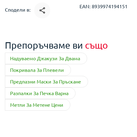
EAN: 8939974194151
Сподели в:
Препоръчваме ви
също
Надуваемо Джакузи За Двама
Покривала За Плевели
Предпазни Маски За Пръскане
Разпалки За Печка Варна
Метли За Метене Цени