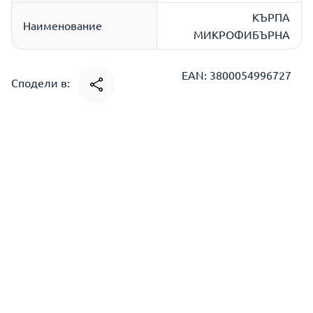
КЪРПА
Наименование
МИКРОФИБЪРНА
EAN: 3800054996727
Сподели в: