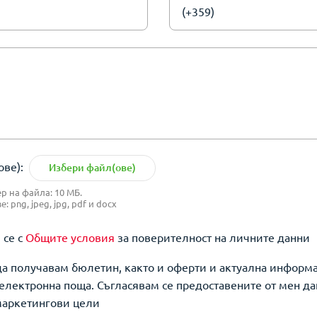
(+359)
ве):
Избери файл(ове)
 на файла: 10 МБ.
 png, jpeg, jpg, pdf и docx
 се с
Общите условия
за поверителност на личните данни
да получавам бюлетин, както и оферти и актуална информ
о електронна поща. Съгласявам се предоставените от мен да
маркетингови цели