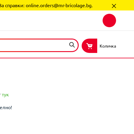
За справки:
online.orders@mr-bricolage.bg
.
Количка
т
тук
елно!