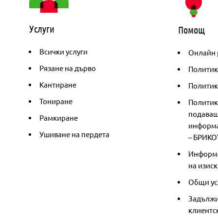
Услуги
Помощ
Всички услуги
Онлайн 
Рязане на дърво
Политик
Кантиране
Политика
Тониране
Политик
подаващ
Рамкиране
информа
Ушиване на пердета
– БРИКО
Информа
на изиск
Общи ус
Задължи
клиентс