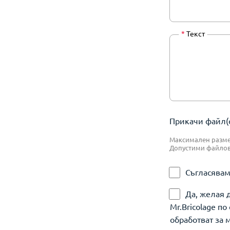
*
Текст
Прикачи файл(о
Максимален размер
Допустими файлове:
Съгласявам
Да, желая 
Mr.Bricolage п
обработват за 