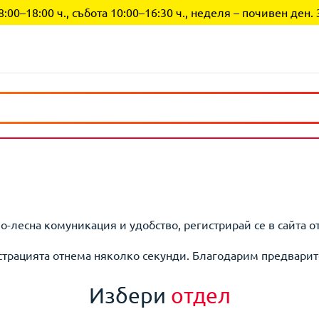
0–18:00 ч., събота 10:00–16:30 ч., неделя – почивен ден. 
по-лесна комуникация и удобство, регистрирай се в сайта о
страцията отнема няколко секунди. Благодарим предварит
Избери
отдел