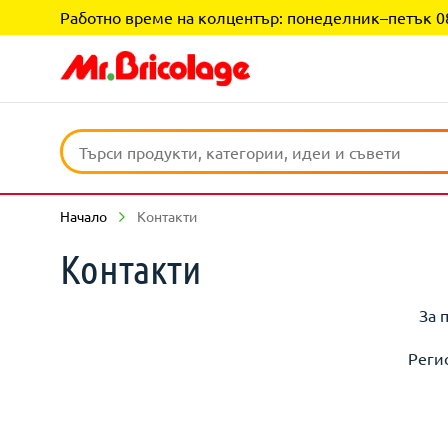
Работно време на колцентър: понеделник–петък 08:0
Начало
Контакти
Контакти
За 
Реги