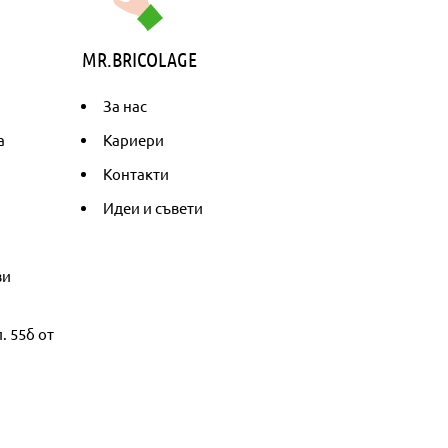
MR.BRICOLAGE
За нас
а
Кариери
Контакти
Идеи и съвети
ви
. 55б от