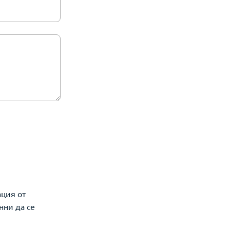
ация от
нни да се