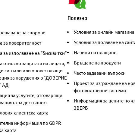
Полезно
Условия за онлайн магазина
решаване на спорове
Условия за ползване на сайт
а за поверителност
Начини на плащане
 за използване на “бисквитки“
Връщане на продукти
а относно защитата на лицата,
и сигнали или оповестяващи
Често задавани въпроси
ция за нарушения в “ДОВЕРИЕ
Проект за изграждане на но
” АД
фотоволтаични системи
ция за услугите, отговарящи
Информация за цените по чл
ванията за достъпност
ЗВЕРБ
ловия клиентска карта
телна информация по GDPR
ка карта