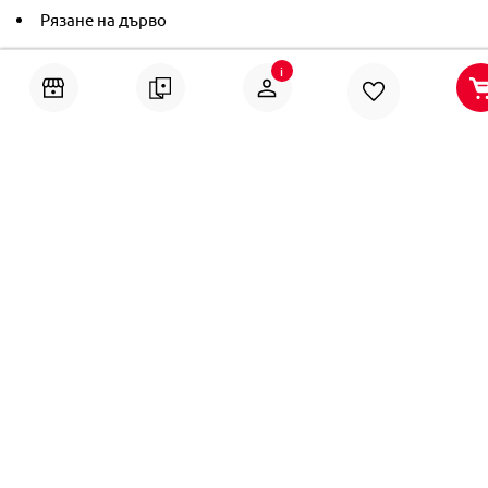
Рязане на дърво
Кантиране
i
Тониране
Рамкиране
Ушиване на пердета
Помощ
Онлайн решаване на спорове
Политика за поверителност
Политика за използване на “бисквитки“
Политика относно защитата на лицата, подаващи
сигнали или оповестяващи информация за нарушения