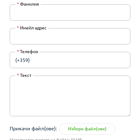
*
Фамилия
*
Имейл адрес
*
Телефон
(+359)
*
Текст
Прикачи файл(ове):
Избери файл(ове)
Максимален размер на файла: 10 МБ.