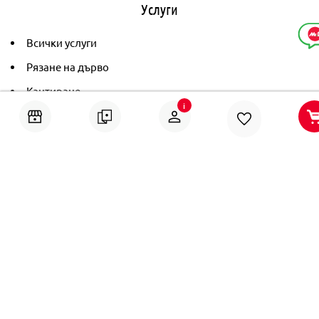
Услуги
Всички услуги
Рязане на дърво
Кантиране
i
Тониране
Рамкиране
Ушиване на пердета
Помощ
Онлайн решаване на спорове
Политика за поверителност