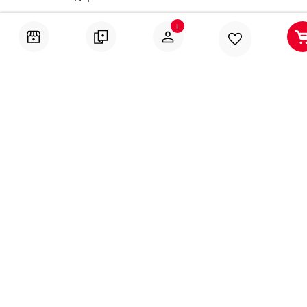
Кантиране
i
Тониране
Рамкиране
Ушиване на пердета
Помощ
Онлайн решаване на спорове
Политика за поверителност
Политика за използване на “бисквитки“
Политика относно защитата на лицата, подаващи
сигнали или оповестяващи информация за нарушения
в “ДОВЕРИЕ – БРИКО” АД