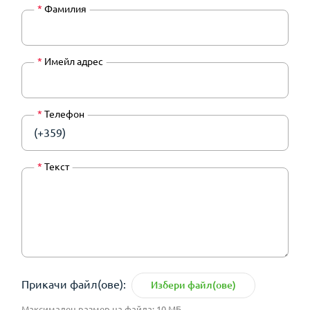
*
Фамилия
*
Имейл адрес
*
Телефон
(+359)
*
Текст
Прикачи файл(ове):
Избери файл(ове)
Максимален размер на файла: 10 МБ.