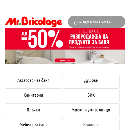
НАЗАД КЪМ САЙТА
Аксесоари за баня
Душове
Санитария
ВИК
Плочки
Мивки и умивалници
Мебели за баня
Бойлери