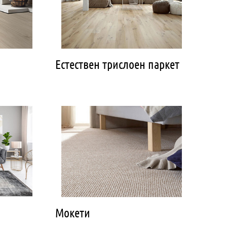
Естествен трислоен паркет
Мокети