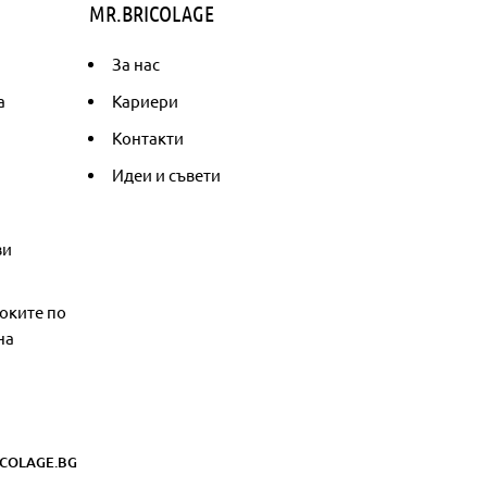
MR.BRICOLAGE
За нас
а
Кариери
Контакти
Идеи и съвети
ви
оките по
на
COLAGE.BG