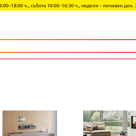
0–18:00 ч., събота 10:00–16:30 ч., неделя – почивен ден. 