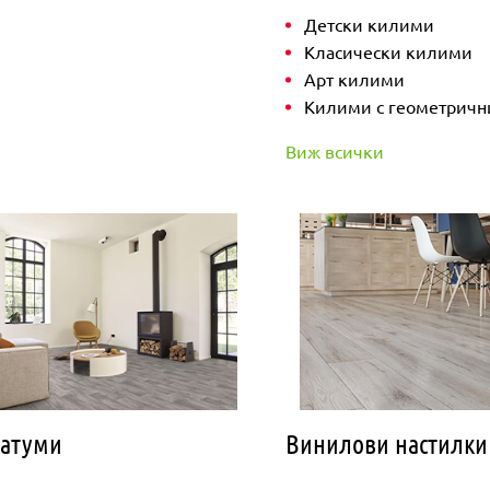
Детски килими
Класически килими
Арт килими
Килими с геометричн
Виж всички
латуми
Винилови настилки