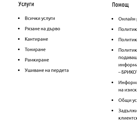
Услуги
Помощ
Всички услуги
Онлайн 
Рязане на дърво
Политик
Кантиране
Политика
Тониране
Политик
подаващ
Рамкиране
информа
Ушиване на пердета
– БРИКО
Информа
на изиск
Общи ус
Задължи
клиентс