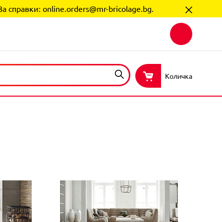
За справки:
online.orders@mr-bricolage.bg
.
Количка