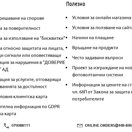
Полезно
Условия за онлайн магазина
решаване на спорове
Условия за ползване на сайт
а за поверителност
Начини на плащане
 за използване на “бисквитки“
Връщане на продукти
а относно защитата на лицата,
и сигнали или оповестяващи
Често задавани въпроси
ция за нарушения в “ДОВЕРИЕ
Проект за изграждане на но
” АД
фотоволтаични системи
ция за услугите, отговарящи
Информация за цените на ст
ванията за достъпност
чл. 68П от Закона за защита 
ловия клиентска карта
потребителите
телна информация по GDPR
ка карта
070088111
ONLINE.ORDERS@MR-BRI