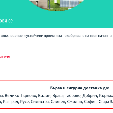
ови се
вдъхновение и устойчеви проекти за подобряване на твоя начин на 
овече
Бърза и сигурна доставка до:
на, Велико Търново, Видин, Враца, Габрово, Добрич, Кърд
 Разград, Русе, Силистра, Сливен, Смолян, София, Стара З