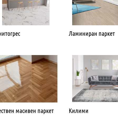
нитогрес
Ламиниран паркет
ествен масивен паркет
Килими