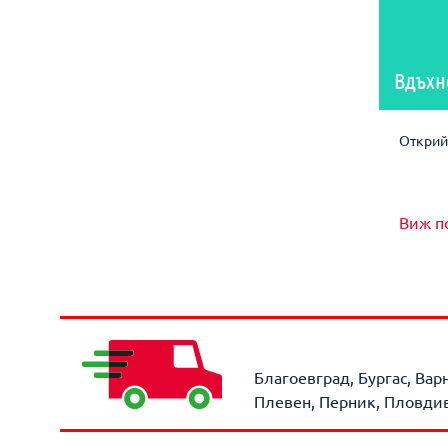
Вдъхн
Открий 
Виж п
Благоевград, Бургас, Вар
Плевен, Перник, Пловдив,