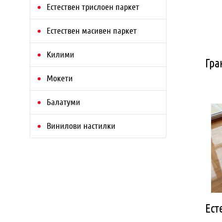
Естествен трислоен паркет
Естествен масивен паркет
Килими
Гра
Мокети
Балатуми
Винилови настилки
Ест