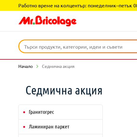
Работно време на колцентър: понеделник–петък 08:0
Начало
Седмична акция
Седмична акция
Гранитогрес
Ламиниран паркет