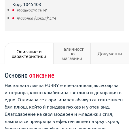
Код: 1045403
Мощност:
10
W
Фасонка (цокъл):
E14
Наличност
Описание и
по
Документи
характеристики
магазини
Основно
описание
Настолната лампа FURRY е впечатляващ аксесоар за
интериора, който комбинира светлина и декорация в
едно. Отличава се с оригинален абажур от синтетичен
бял плюш, който ѝ придава пухкав и уютен вид.
Благодарение на своя модерен и младежки стил,
лампата се превръща в ефектен акцент върху скрин,
бюро или нощно шкафче, като същевременно